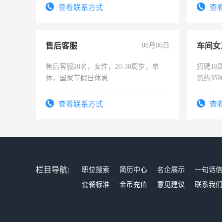
录，客服要求45岁以下高中以上文化，
查看联系方式
查
懂电脑工作认真，性格开朗有良好沟通
能力，工程，懂水电维修。
售后客服
08月06日
车间女
售后客服20名，女性，20-30周岁，单
招聘18
休，国家节假日休息
资约35
险，有
查看联系方式
查
栏目导航:
职位搜索
简历中心
名企展示
一句话
套餐标准
金币充值
意见建议
联系我