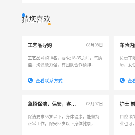
猜您喜欢
工艺品导购
08月08日
车险内
工艺品导购10名，要求;18-35之间，气质
负责车
佳，沟通能力强，有团队合作精神，有
历，女性
上进心，有工作经验者优先！
操作，
试用期1
查看联系方式
查
急招保洁，保安，客服，工程
08月07日
护士 
保洁要求55岁以下，身体健康，能坚持
口腔诊
正常工作，保安55岁以下身体健康，有
业也可
责任心形象端庄，遵纪守法，无犯罪记
强。面