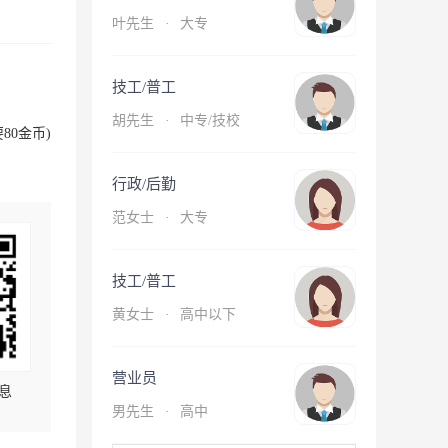
叶先生
·
大专
技工/普工
胡先生
·
中专/技校
80金币)
行政/后勤
范女士
·
大专
技工/普工
黄女士
·
高中以下
营业员
息
男先生
·
高中