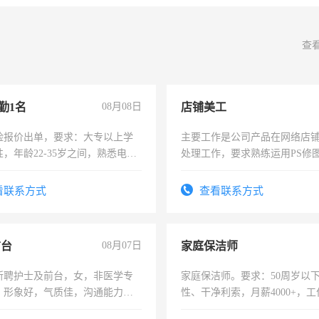
查
勤1名
08月08日
店铺美工
险报价出单，要求：大专以上学
主要工作是公司产品在网络店
，年龄22-35岁之间，熟悉电脑
处理工作，要求熟练运用PS修图
工作态度认真，具有团队精神，
作时间每天8小时，待遇优厚。
-3个月，转正后交纳五险，
看联系方式
查看联系方式
前台
08月07日
家庭保洁师
所聘护士及前台，女，非医学专
家庭保洁师。要求：50周岁以
，形象好，气质佳，沟通能力
性、干净利索，月薪4000+，
试，周日休息。
时间灵活，不需坐班，适合宝