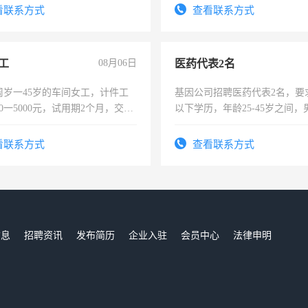
太太等。
看联系方式
查看联系方式
工
08月06日
医药代表2名
周岁一45岁的车间女工，计件工
基因公司招聘医药代表2名，要
00一5000元，试用期2个月，交五
以下学历，年龄25-45岁之间，
年薪假，年底福利
可，需要具有营销经验，从事
表或者有医学资质的优先，底薪
看联系方式
查看联系方式
交五险。
信息
招聘资讯
发布简历
企业入驻
会员中心
法律申明
们