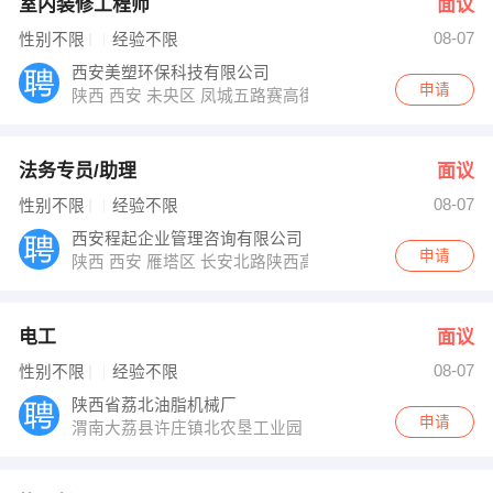
室内装修工程师
面议
08-07
性别不限
经验不限
西安美塑环保科技有限公司
申请
陕西 西安 未央区 凤城五路赛高街区3幢3单元2601室
法务专员/助理
面议
08-07
性别不限
经验不限
西安程起企业管理咨询有限公司
申请
陕西 西安 雁塔区 长安北路陕西高速大厦
电工
面议
08-07
性别不限
经验不限
陕西省荔北油脂机械厂
申请
渭南大荔县许庄镇北农垦工业园