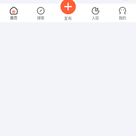
招操作工
面议
首页
搜索
入驻
我的
发布
08-06
性别不限
经验不限
陕西金辉人力资源有限公司
申请
陕西西安
会计主管
面议
招聘信息
求职简历
08-06
性别不限
经验不限
陕西丰仓原粮食产业开发有限公司
申请
渭南市大荔县官池镇国家科技园区大荔核心区
电工、锅炉工
面议
08-06
性别不限
经验不限
陕西丰仓原粮食产业开发有限公司
申请
渭南市大荔县官池镇国家科技园区大荔核心区