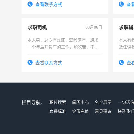
号同微信
查看联系方式
查
求职司机
08月06日
求职辅
本人男，24岁有c1证，驾龄两年。想求
本人有
一个年后开货车的工作，能吃苦，不怕
及任课
加班。
师，求
查看联系方式
查
栏目导航:
职位搜索
简历中心
名企展示
一句话
套餐标准
金币充值
意见建议
联系我