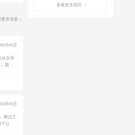
查看更多简历
看更多信息
08月06日
有从业资
脏，踏
不干
08月06日
)，做过工
四千以
保险勿扰