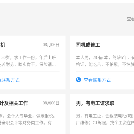
查
司机
08月06日
司机或普工
，30岁，求工作一份，年后上班
本人男，28.有c本，驾龄5年，
吃苦耐劳，踏实肯干，保险销售
格证，能吃苦，不怕累，不怕
实，需求稳定工作一份，保险
看联系方式
查看联系方式
计及相关工作
08月06日
男，有电工证求职
7岁，会计大专毕业，做账报税。
男，有电工证，会组装电柜(箱
份全职会计等财务类工作。有会
厂维修；C1驾照，找个工资在
上，枣强县以外需要有住宿，