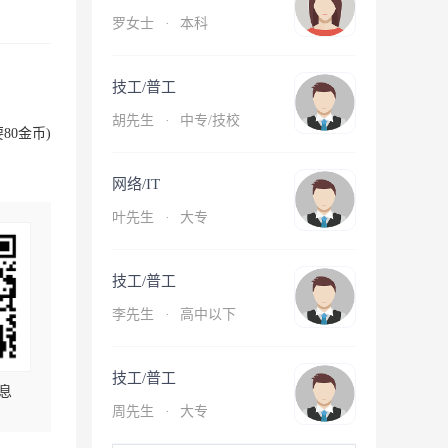
罗女士
·
本科
技工/普工
胡先生
·
中专/技校
80金币)
网络/IT
叶先生
·
大专
技工/普工
李先生
·
高中以下
技工/普工
息
周先生
·
大专