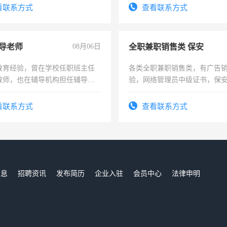
电话
看联系方式
查看联系方式
导老师
08月06日
全职兼职销售类 保安
教育经验，曾在学校任职班主任
各类全职兼职销售类，有广告
教师，也在辅导机构担任辅导教
验，网络管理员中级证书，保
周一至周五辅导老师的工作
队长，形象岗或幼儿园保安，
有高低压电工证和十几年工作
看联系方式
查看联系方式
信息
招聘资讯
发布简历
企业入驻
会员中心
法律申明
们