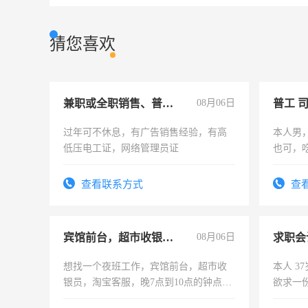
猜您喜欢
兼职或全职销售、普工、维修
08月06日
普工 
过年可不休息，有广告销售经验，有高
本人男
低压电工证，网络管理员证
也可，
勿扰
查看联系方式
查
宾馆前台，超市收银员，淘宝客服
08月06日
求职会
想找一个夜班工作，宾馆前台，超市收
本人 3
银员，淘宝客服，晚7点到10点的钟点
欲求一
工，麻烦看到的老板加我微信聊，手机
计证